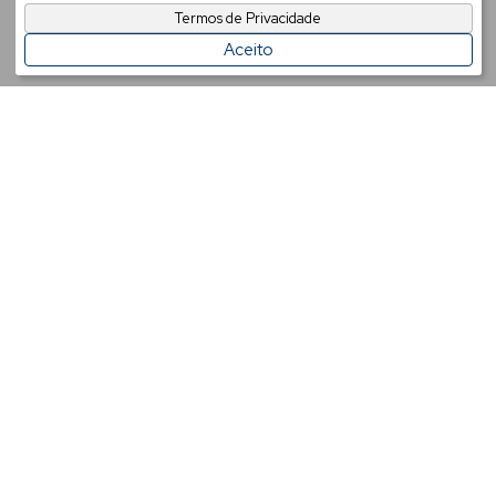
Termos de Privacidade
Aceito
COMPRE OU ALUGUE IMÓVEIS
TEMOS AS MELHORES OPÇÕES DE IMÓVEIS PARA VOCÊ
VIVER BEM OU INVESTIR
Apartamentos